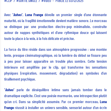
CLIP
SORTIE SINGLE
VIDÉO
PUBLIÉ LE 03/12/2025
Avec "
Ashes
",
Luna Frange
dévoile un premier single d’une étonnante
maturité, où la fragilité émotionnelle devient matière sonore. Le morceau
se distingue par une production électro-pop minimaliste, construite
autour de nappes synthétiques et d’une rythmique douce qui laissent
toute la place à la voix, à la fois délicate et précise.
La force du titre réside dans son atmosphère progressive : une montée
lente, presque cinématographique, où la lumière du début se fissure peu
à peu pour laisser apparaître un trouble plus sombre. Cette tension
intérieure est amplifiée par le clip, qui transforme les sensations
physiques (respiration, mouvement, dégradation) en symboles d’un
tiraillement psychique.
"
Ashes
" parle de déséquilibre intime sans jamais tomber dans le
dramatique explicite. C’est une poésie murmurée, une introspection plutôt
qu’un cri. Dans sa simplicité assumée. Par ce premier morceau,
Luna
Frange
réussit à installer un univers sensible, sensoriel autour d'un écrin