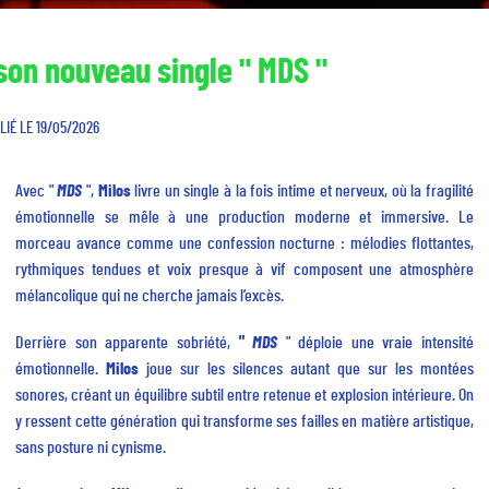
 son nouveau single " MDS "
LIÉ LE 19/05/2026
Avec "
MDS
",
Milos
livre un single à la fois intime et nerveux, où la fragilité
émotionnelle se mêle à une production moderne et immersive. Le
morceau avance comme une confession nocturne : mélodies flottantes,
rythmiques tendues et voix presque à vif composent une atmosphère
mélancolique qui ne cherche jamais l’excès.
Derrière son apparente sobriété,
" MDS
" déploie une vraie intensité
émotionnelle.
Milos
joue sur les silences autant que sur les montées
sonores, créant un équilibre subtil entre retenue et explosion intérieure. On
y ressent cette génération qui transforme ses failles en matière artistique,
sans posture ni cynisme.