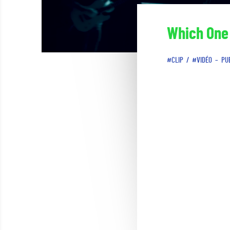
Which One 
CLIP
VIDÉO
PU