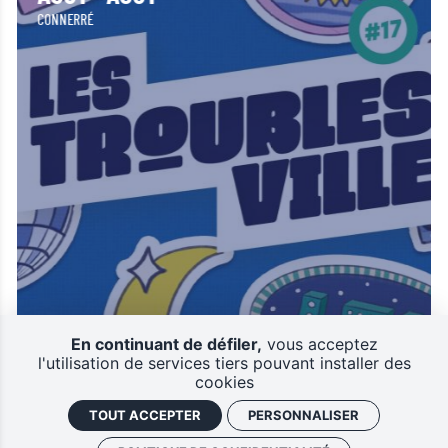
CONNERRÉ
Les Troubles Ville 2026
En continuant de défiler,
vous acceptez
FESTIVALS EN SARTHE
l'utilisation de services tiers pouvant installer des
cookies
TOUT ACCEPTER
PERSONNALISER