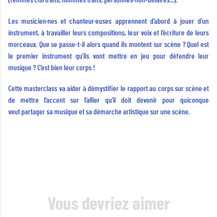
(femmes cis/trans, hommes trans, personnes-non-binaires...).
Les musicien·nes et chanteur·euses apprennent d’abord à jouer d‘un
instrument, à travailler leurs compositions, leur voix et l’écriture de leurs
morceaux. Que se passe-t-il alors quand ils montent sur scène ? Quel est
le premier instrument qu’ils vont mettre en jeu pour défendre leur
musique ? C’est bien leur corps !
Cette masterclass va aider à démystifier le rapport au corps sur scène et
de mettre l’accent sur l’allier qu’il doit devenir pour quiconque
veut partager sa musique et sa démarche artistique sur une scène.
Vous devriez aimer