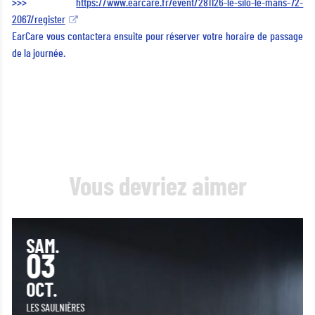
>>>
https://www.earcare.fr/event/281126-le-silo-le-mans-72-
2067/register
EarCare vous contactera ensuite pour réserver votre horaire de passage
de la journée.
Vous devriez aimer
SAM.
03
OCT.
LES SAULNIÈRES