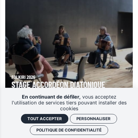
FOLKIRI 2026
STAGE ACCORDÉON DIATONIQUE
AVEC CLÉMENT ROUSSE
En continuant de défiler,
vous acceptez
ATELIERS / CONFÉRENCES
l'utilisation de services tiers pouvant installer des
cookies
TOUT ACCEPTER
PERSONNALISER
POLITIQUE DE CONFIDENTIALITÉ