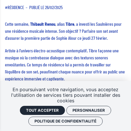
RÉSIDENCE
PUBLIÉ LE 26/02/2025
Cette semaine,
Thibault Renou
, alias
Tibre
, a investi les Saulnières pour
une résidence musicale intense. Son objectif ? Parfaire son set avant
d’assurer la première partie de Sophie Alour ce jeudi 27 février.
Artiste à l’univers électro-acoustique contemplatif, Tibre façonne une
musique où la contrebasse dialogue avec des textures sonores
envoûtantes. Ce temps de résidence lui a permis de travailler sur
l’équilibre de son set, peaufinant chaque nuance pour offrir au public une
expérience immersive et captivante.
En poursuivant votre navigation, vous acceptez
Rendez-vous jeudi pour découvrir Tibre en live !
l'utilisation de services tiers pouvant installer des
cookies
INFOS ET BILLETTERIE
TOUT ACCEPTER
PERSONNALISER
POLITIQUE DE CONFIDENTIALITÉ