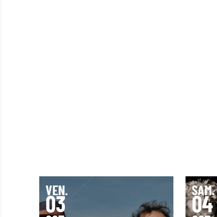
VEN.
SAM.
03
04