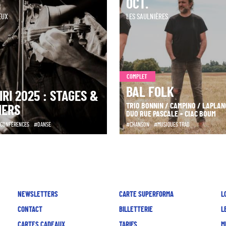
OCT.
EUX
LES SAULNIÈRES
COMPLET
BAL FOLK
IRI 2025 : STAGES &
TRIO BONNIN / CAMPINO / LAPLAN
IERS
DUO RUE PASCALE + CIAC BOUM
/ CONFÉRENCES
DANSE
CHANSON
MUSIQUES TRAD
NEWSLETTERS
CARTE SUPERFORMA
L
CONTACT
BILLETTERIE
L
CARTES CADEAUX
TARIFS
M