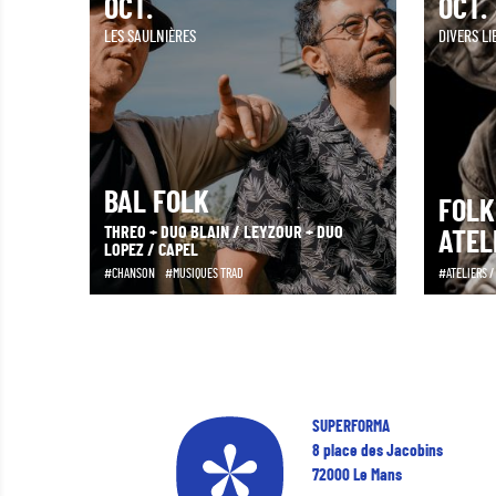
OCT.
OCT.
LES SAULNIÈRES
DIVERS LI
BAL FOLK
FOLK
THREO + DUO BLAIN / LEYZOUR + DUO
ATEL
LOPEZ / CAPEL
CHANSON
MUSIQUES TRAD
ATELIERS 
SUPERFORMA
8 place des Jacobins
72000 Le Mans