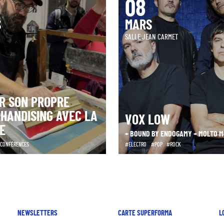
08
S
MARS
SALLE JEAN CARMET
R SON PROPRE
HANDISING AVEC LA
VOX LOW
E
+ BOUND BY ENDOGAMY + MOLTO M
/ CONFÉRENCES
ELECTRO
POP
ROCK
NEWSLETTERS
CARTE SUPERFORMA
L