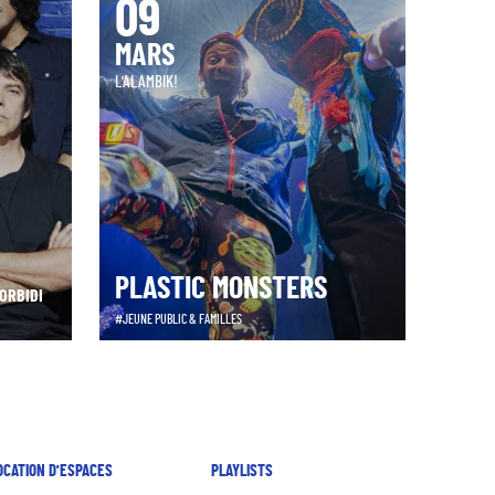
09
MARS
L'ALAMBIK!
PLASTIC MONSTERS
ORBIDI
JEUNE PUBLIC & FAMILLES
OCATION D'ESPACES
PLAYLISTS