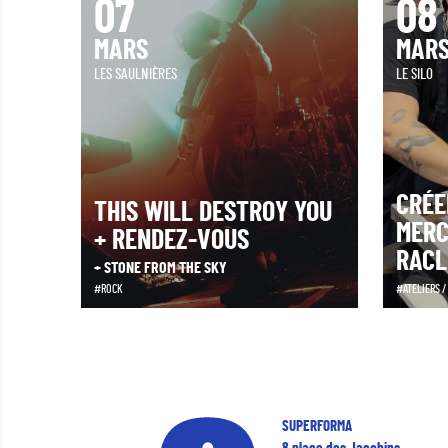
07
08
MARS
MAR
LES SAULNIÈRES
LE SILO
CRÉE
THIS WILL DESTROY YOU
MERC
+ RENDEZ-VOUS
RACL
+ STONE FROM THE SKY
ROCK
ATELIERS 
SUPERFORMA