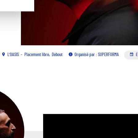
L'OASIS
Placement libre
Debout
Organisé par : SUPERFORMA
É