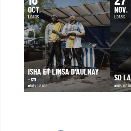
16
27
OCT.
NOV.
L'OASIS
L'OASIS
ISHA ET LIMSA D'AULNAY
 LEBS + LE
SO L
+ STI
RAP / HIP-HOP
RAP / HIP-H