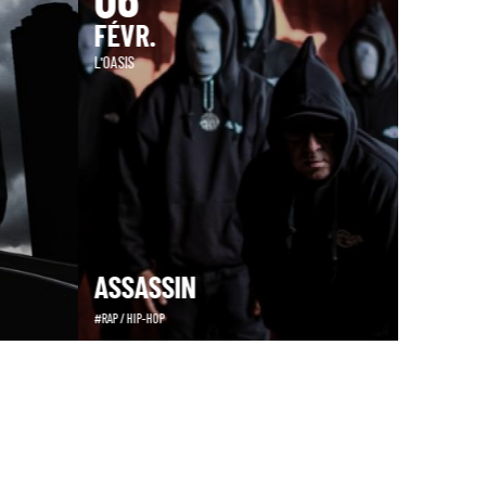
06
FÉVR.
L'OASIS
ASSASSIN
RAP / HIP-HOP