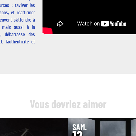
rces : raviver les
sons, et réaffirmer
euvent s’attendre à
, mais aussi à la
e, débarrassé des
, l’authenticité et
Vous devriez aimer
SAM.