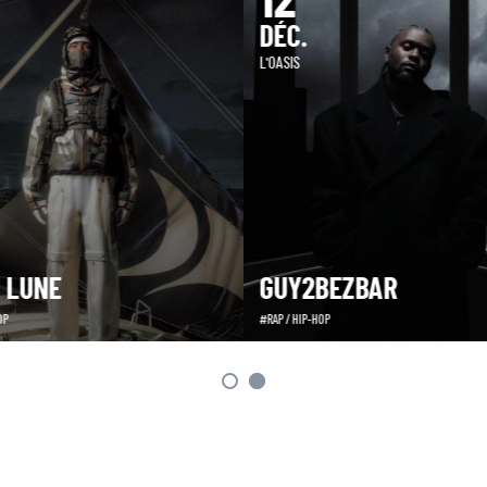
12
DÉC.
L'OASIS
A LUNE
GUY2BEZBAR
OP
RAP / HIP-HOP