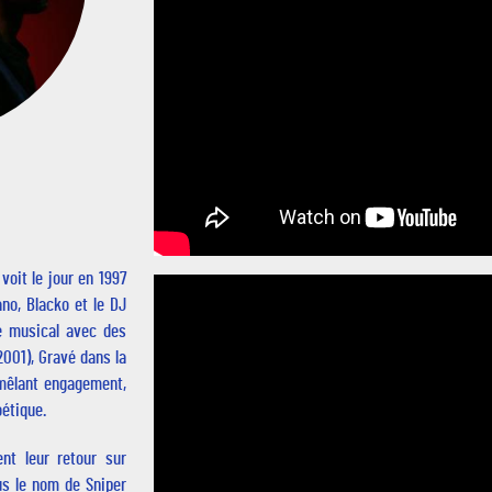
voit le jour en 1997
ano, Blacko et le DJ
ge musical avec des
001), Gravé dans la
 mêlant engagement,
oétique.
nt leur retour sur
us le nom de Sniper