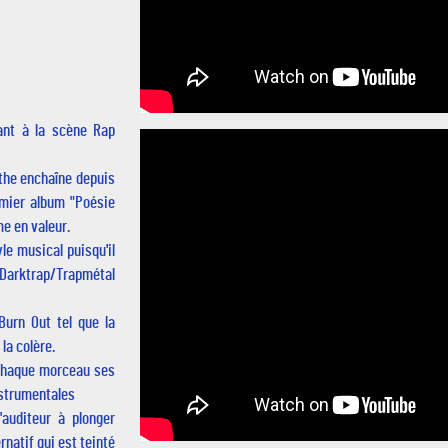
ant à la scène Rap
rthe enchaîne depuis
emier album "Poésie
me en valeur.
le musical puisqu'il
e Darktrap/Trapmétal
 Burn Out tel que la
 la colère.
r chaque morceau ses
nstrumentales
'auditeur à plonger
rnatif qui est teinté