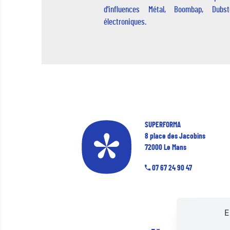
d'influences Métal, Boombap, Dub
électroniques.
SUPERFORMA
8 place des Jacobins
72000 Le Mans
07 67 24 90 47
E