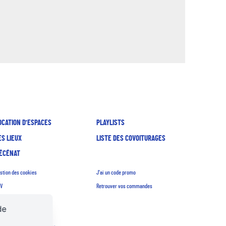
OCATION D'ESPACES
PLAYLISTS
ES LIEUX
LISTE DES COVOITURAGES
ÉCÉNAT
stion des cookies
J'ai un code promo
V
Retrouver vos commandes
crutements
de