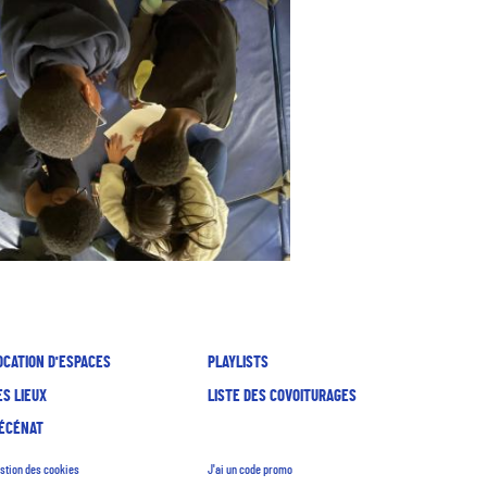
OCATION D'ESPACES
PLAYLISTS
ES LIEUX
LISTE DES COVOITURAGES
ÉCÉNAT
stion des cookies
J'ai un code promo