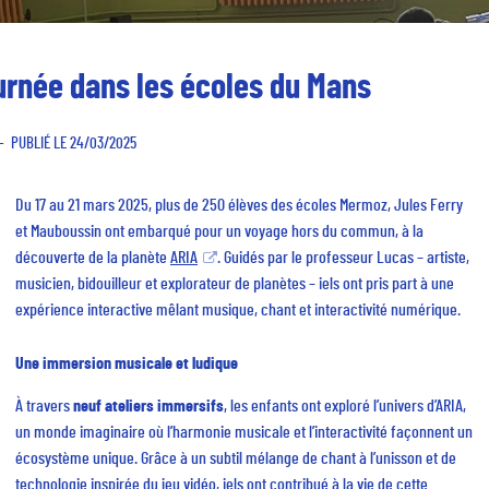
urnée dans les écoles du Mans
PUBLIÉ LE 24/03/2025
Du 17 au 21 mars 2025, plus de 250 élèves des écoles Mermoz, Jules Ferry
et Mauboussin ont embarqué pour un voyage hors du commun, à la
découverte de la planète
ARIA
. Guidés par le professeur Lucas – artiste,
musicien, bidouilleur et explorateur de planètes – iels ont pris part à une
expérience interactive mêlant musique, chant et interactivité numérique.
Une immersion musicale et ludique
À travers
neuf ateliers immersifs
, les enfants ont exploré l’univers d’ARIA,
un monde imaginaire où l’harmonie musicale et l’interactivité façonnent un
écosystème unique. Grâce à un subtil mélange de chant à l’unisson et de
technologie inspirée du jeu vidéo, iels ont contribué à la vie de cette