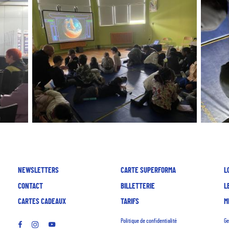
NEWSLETTERS
CARTE SUPERFORMA
L
CONTACT
BILLETTERIE
L
CARTES CADEAUX
TARIFS
M
Politique de confidentialité
Ge