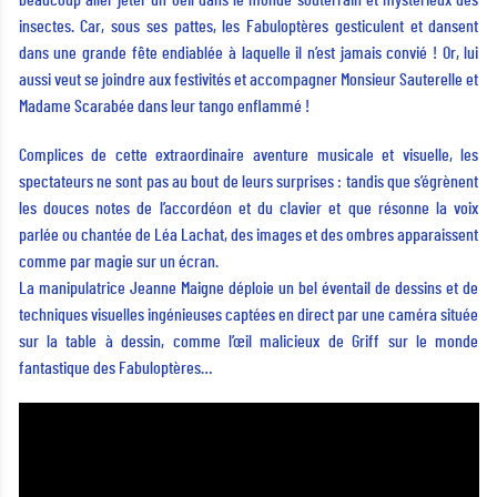
beaucoup aller jeter un oeil dans le monde souterrain et mystérieux des
insectes. Car, sous ses pattes, les Fabuloptères gesticulent et dansent
dans une grande fête endiablée à laquelle il n’est jamais convié ! Or, lui
aussi veut se joindre aux festivités et accompagner Monsieur Sauterelle et
Madame Scarabée dans leur tango enflammé !
Complices de cette extraordinaire aventure musicale et visuelle, les
spectateurs ne sont pas au bout de leurs surprises : tandis que s’égrènent
les douces notes de l’accordéon et du clavier et que résonne la voix
parlée ou chantée de Léa Lachat, des images et des ombres apparaissent
comme par magie sur un écran.
La manipulatrice Jeanne Maigne déploie un bel éventail de dessins et de
techniques visuelles ingénieuses captées en direct par une caméra située
sur la table à dessin, comme l’œil malicieux de Griff sur le monde
fantastique des Fabuloptères…