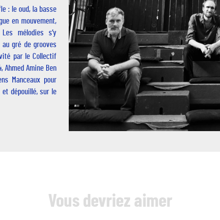
e : le oud, la basse
logue en mouvement,
 Les mélodies s’y
t au gré de grooves
ité par le Collectif
4, Ahmed Amine Ben
iens Manceaux pour
et dépouillé, sur le
Vous devriez aimer