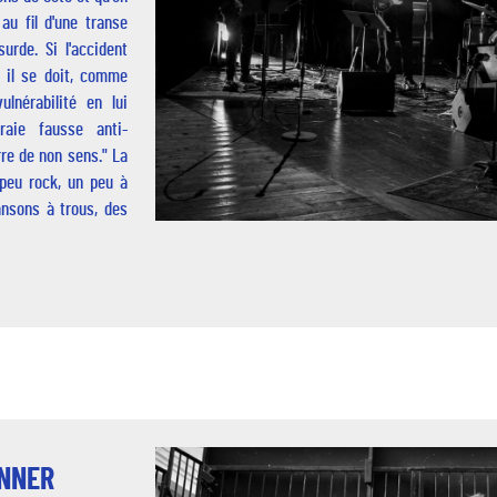
au fil d'une transe
surde. Si l'accident
 il se doit, comme
lnérabilité en lui
aie fausse anti-
rre de non sens." La
peu rock, un peu à
ansons à trous, des
INNER