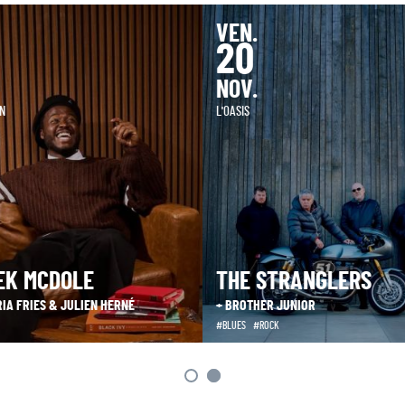
VEN.
20
NOV.
ON
L'OASIS
EK MCDOLE
THE STRANGLERS
RIA FRIES & JULIEN HERNÉ
+ BROTHER JUNIOR
BLUES
ROCK