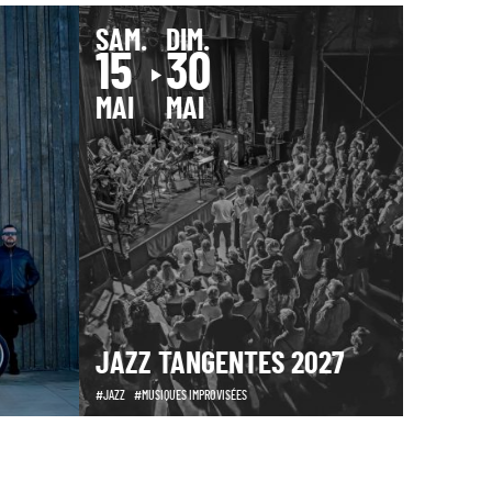
SAM.
DIM.
15
30
MAI
MAI
JAZZ TANGENTES 2027
JAZZ
MUSIQUES IMPROVISÉES