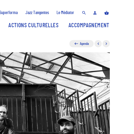
Superforma
Jazz Tangentes
Le Médiator
ACTIONS CULTURELLES
ACCOMPAGNEMENT
Agenda