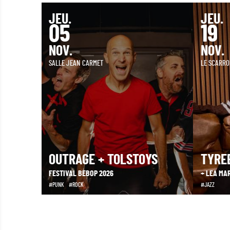
JEU.
JEU.
05
19
NOV.
NOV.
SALLE JEAN CARMET
LE SCARR
WIS
OUTRAGE + TOLSTOYS
TYRE
FESTIVAL BEBOP 2026
+ LEA MA
PUNK
ROCK
JAZZ