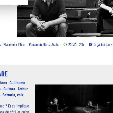
s - Placement Libre
Placement libre
Assis
20h30 - 23h
Organisé par 
ARE
ions · Guillaume
 - Guitare · Arthur
- Batterie, voix
hec ? Et ça implique
ions de côté et qu'on