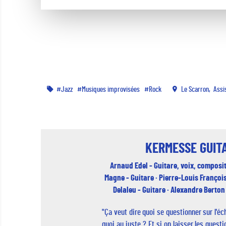
Jazz
Musiques improvisées
Rock
Le Scarron
Assi
KERMESSE GUIT
Arnaud Edel - Guitare, voix, composit
Magne - Guitare · Pierre-Louis François
Delaleu - Guitare · Alexandre Berton 
"Ça veut dire quoi se questionner sur l'éc
quoi au juste ? Et si on laisser les quest