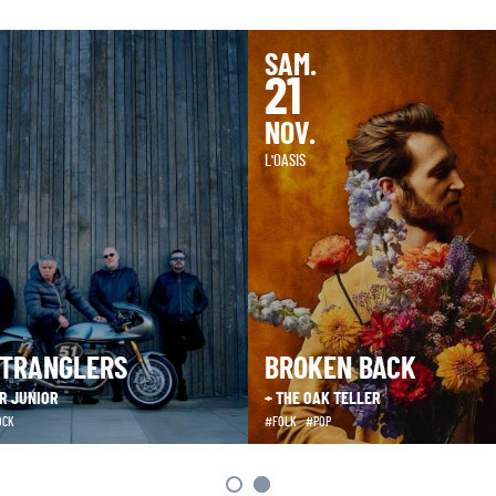
SAM.
21
NOV.
L'OASIS
STRANGLERS
BROKEN BACK
R JUNIOR
+ THE OAK TELLER
OCK
FOLK
POP