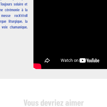
Toujours solaire et
ne cérémonie à la
messe rock'n'roll
gue liturgique, la
a voix chamanique,
Vous devriez aimer