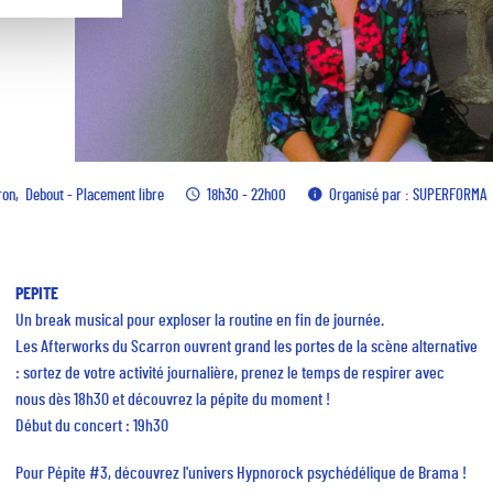
ron
Debout - Placement libre
18h30 - 22h00
Organisé par : SUPERFORMA
PEPITE
Un break musical pour exploser la routine en fin de journée.
Les Afterworks du Scarron ouvrent grand les portes de la scène alternative
: sortez de votre activité journalière, prenez le temps de respirer avec
nous dès 18h30 et découvrez la pépite du moment !
Début du concert : 19h30
Pour Pépite #3, découvrez l'univers Hypnorock psychédélique de Brama !