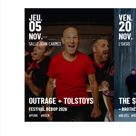
JEU.
VEN.
05
20
NOV.
NOV.
SALLE JEAN CARMET
L'OASIS
OUTRAGE + TOLSTOYS
THE 
DEL LOP +
FESTIVAL BEBOP 2026
+ BROTHE
PUNK
ROCK
BLUES
R