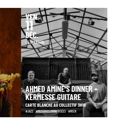
VEN.
11
DÉC.
LE SCARRON
AHMED AMINE'S DINNER +
KERMESSE GUITARE
CARTE BLANCHE AU COLLECTIF 3H10
JAZZ
MUSIQUES IMPROVISÉES
ROCK