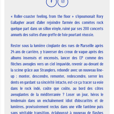
« Roller-coaster feeling, from the floor » s'époumonait Rory
Gallagher avant d’aller rejoindre l’armée des comètes rock
quelque part dans un sillon vinyle, ruiné par ses 200 concerts
annuels des suites d’une greffe de foie pourtant réussie.
Rester sous la lumière cinglante des rues de Marseille après
24 ans de carrière, y traverser des creux de vague après des
albums insensés et encensés, lancer des EP comme des
flèches aveugles vers un ciel impavide, revenir au-devant de
la scène grâce aux Stranglers, rebondir avec un nouveau line-
up : monter, descendre, remonter, redescendre, serrer les
dents en gardant sa sincérité intacte, est-ce ça tracer sa voie
dans le rock indé, coûte que coûte, au bord des côtes
aveuglantes de la méditerranée ? Loser un jour, héros le
lendemain dans un enchaînement idiot d’obscurités et de
lumières, provisoirement reclus dans une ville fantôme puis
sans véritable transition, éclaboussé à nouveau de flashes