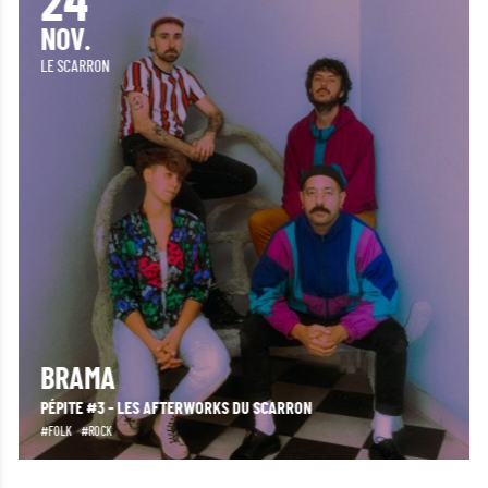
28
NOV.
L'OASIS
ROBERT FINLEY
+ ZOÉ HESELTON
BLUES