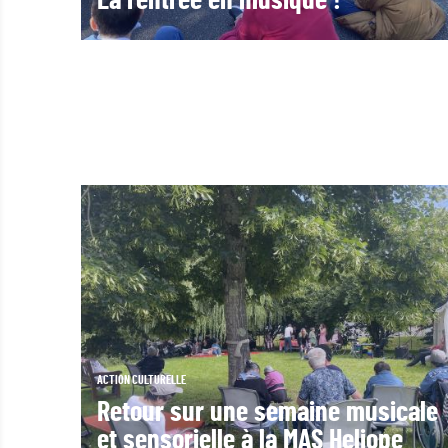
La rentrée en musique !
ACTION CULTURELLE
Retour sur une semaine musicale
et sensorielle à la MAS Heliope