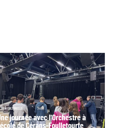
CTION CULTURELLE
Une journée avec l'Orchestre à
'école de Cérans-Foulletourte