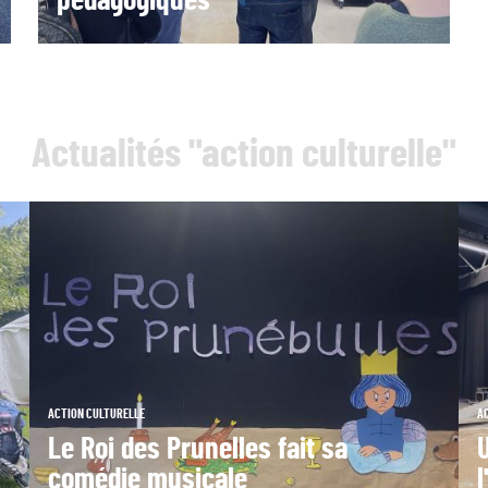
pédagogiques
Actualités "action culturelle"
ACTION CULTURELLE
A
Le Roi des Prunelles fait sa
comédie musicale
l