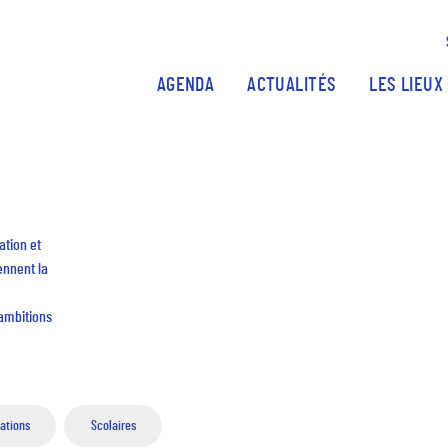
Aller au contenu principal
AGENDA
ACTUALITÉS
LES LIEUX
tion et
ennent la
 ambitions
ations
Scolaires